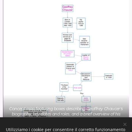
Concept map featuring boxes describing Geoffrey Chaucer's
biography, key dates and roles, and a brief overview of his
literary works, all connected by arrows. Mappa concettuale con
caselle che descrivono fra biografia di Geoffrey Chaucer, date e
Utilizziamo i cookie per consentire il corretto funzionamento
ruoli, breve produzione letteraria, collegati da frecce.