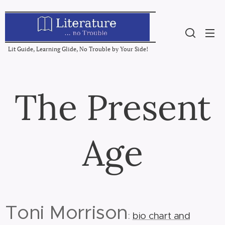
Lit Guide, Learning Glide, No Trouble by Your Side!
The Present
Age
Toni Morrison
:
bio chart and