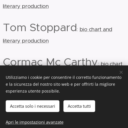
literary production
Tom Stoppard
:
bio chart and
literary production
Cormac Mc Carthy
:
bio chart
and literary production
Utilizziamo i cookie per consentire il corretto funzionamento
e la sicurezza del nostro sito web e per offrirti la migliore
esperienza utente possibile.
© 2018-2019-2020-2021-2022-2023-2024-2025-2026
Accetta solo i necessari
Accetta tutti
Ms. Anna-Maria Bellomo
Former High School English Teacher
Apri le impostazioni avanzate
Cookies