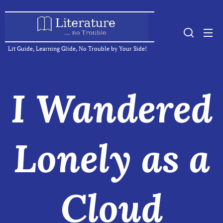
Lit Guide, Learning Glide, No Trouble by Your Side!
I Wandered
Lonely as a
Cloud