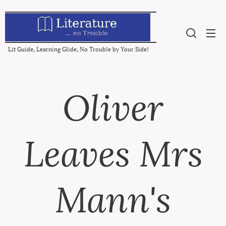
Lit Guide, Learning Glide, No Trouble by Your Side!
Oliver
Leaves Mrs
Mann's