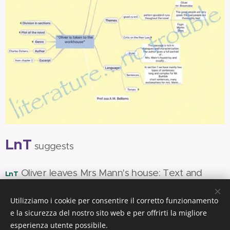
LnT
suggests
Oliver leaves Mrs Mann's house: Text and
LnT
Click here
wordlist
.
Utilizziamo i cookie per consentire il corretto funzionamento
e la sicurezza del nostro sito web e per offrirti la migliore
esperienza utente possibile.